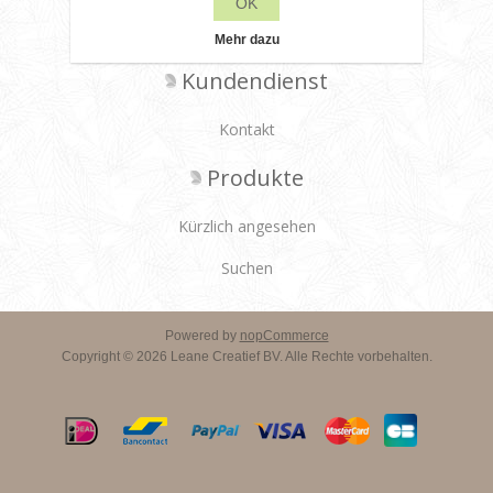
OK
Lieferbedingungen
Mehr dazu
Kundendienst
Kontakt
Produkte
Kürzlich angesehen
Suchen
Powered by
nopCommerce
Copyright © 2026 Leane Creatief BV. Alle Rechte vorbehalten.