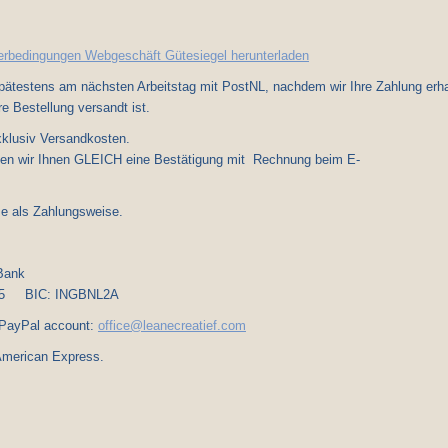
ferbedingungen Webgeschäft Gütesiegel herunterladen
spätestens am nächsten Arbeitstag mit PostNL, nachdem wir Ihre Zahlung erha
e Bestellung versandt ist.
exklusiv Versandkosten.
ken wir Ihnen GLEICH eine Bestätigung mit Rechnung beim E-
ail
se als Zahlungsweise.
e folgt zahlen :
Bank
 85 BIC: INGBNL2A
 PayPal account:
office@leanecreatief.com
American Express.