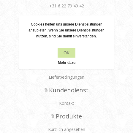
+31 6 22 79 49 42
info[at]leanecreatief.com
Cookies helfen uns unsere Dienstleistungen
Dronten, Niederlande
anzubieten. Wenn Sie unsere Dienstleistungen
nutzen, sind Sie damit einverstanden.
Leane Creatief
OK
Datenschutz
Mehr dazu
Über uns
Lieferbedingungen
Kundendienst
Kontakt
Produkte
Kürzlich angesehen