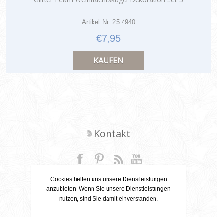
Artikel Nr: 25.4940
€7,95
Kontakt
+31 6 22 79 49 42
Cookies helfen uns unsere Dienstleistungen
anzubieten. Wenn Sie unsere Dienstleistungen
info[at]leanecreatief.com
nutzen, sind Sie damit einverstanden.
Dronten, Niederlande