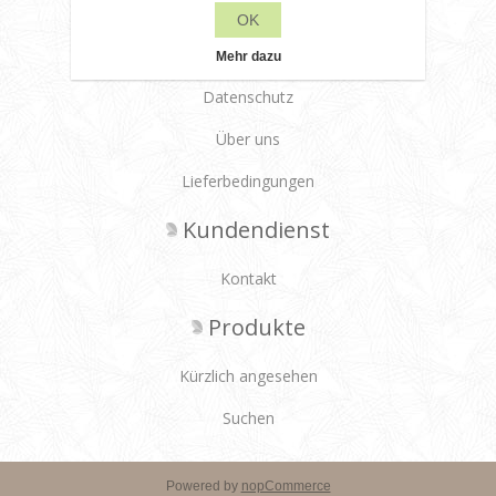
OK
Leane Creatief
Mehr dazu
Datenschutz
Über uns
Lieferbedingungen
Kundendienst
Kontakt
Produkte
Kürzlich angesehen
Suchen
Powered by
nopCommerce