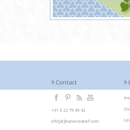
Contact
Pri
Ov
+31 6 22 79 49 42
Le
info[at]leanecreatief.com