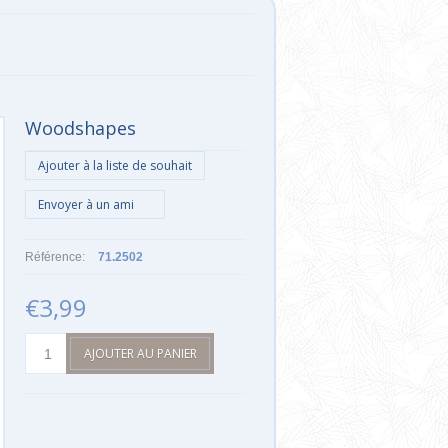
Woodshapes
Référence:
71.2502
€3,99