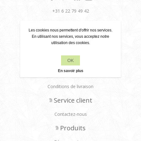
+31 6 22 79 49 42
info[at]leanecreatief.com
Les cookies nous permettent d'offrir nos services.
Dronten, Pays-Bas
En utilisant nos services, vous acceptez notre
utilisation des cookies.
Leane Creatief
OK
Politique de confidentialité
En savoir plus
À propos de nous
Conditions de livraison
Service client
Contactez-nous
Produits