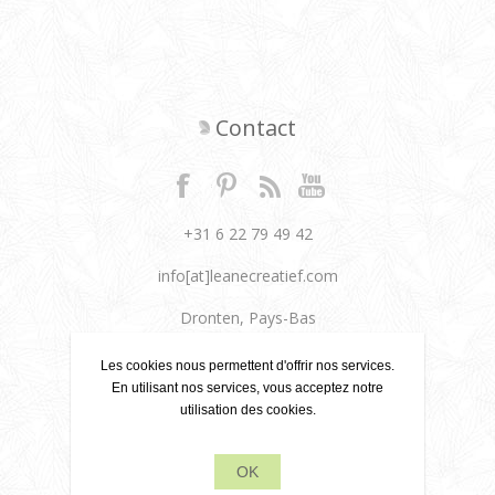
Contact
+31 6 22 79 49 42
info[at]leanecreatief.com
Dronten, Pays-Bas
Leane Creatief
Les cookies nous permettent d'offrir nos services.
En utilisant nos services, vous acceptez notre
utilisation des cookies.
Politique de confidentialité
À propos de nous
OK